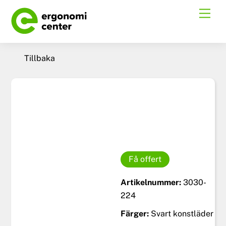
Skip
Men
to
content
Tillbaka
Få offert
Artikelnummer:
3030-
224
Färger:
Svart konstläder