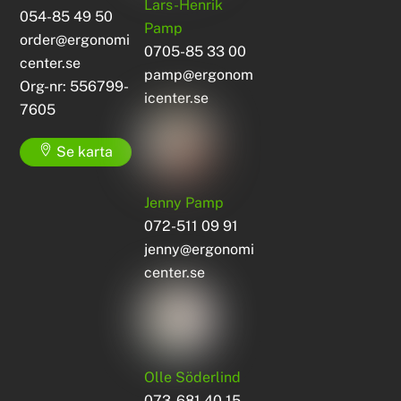
Lars-Henrik
054-85 49 50
Pamp
order@ergonomi
0705-85 33 00
center.se
pamp@ergonom
Org-nr: 556799-
icenter.se
7605
Se karta
Jenny Pamp
072-511 09 91
jenny@ergonomi
center.se
Olle Söderlind
073-681 40 15