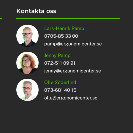
Kontakta oss
Lars-Henrik Pamp
0705-85 33 00
pamp@ergonomicenter.se
Jenny Pamp
072-511 09 91
jenny@ergonomicenter.se
Olle Söderlind
073-681 40 15
olle@ergonomicenter.se