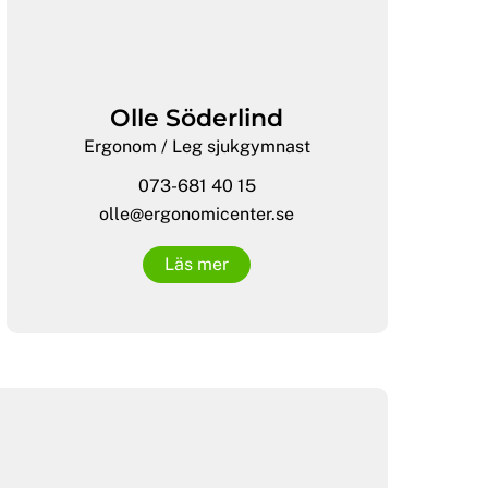
Olle Söderlind
Ergonom / Leg sjukgymnast
073-681 40 15
olle@ergonomicenter.se
Läs mer