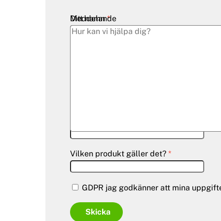
Ditt namn
Meddelande
*
Företag
Email
*
Telefon/Mobil
Vilken produkt gäller det?
*
GDPR jag godkänner att mina uppgifter
Skicka