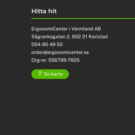
Hitta hit
ErgonomiCenter i Värmland AB
Sågverksgatan 2, 652 21 Karlstad
054-85 49 50
order@ergonomicenter.se
Org-nr: 556799-7605
Se karta