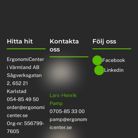
Hitta hit
Kontakta
Följ oss
oss
ErgonomiCenter
Facebook
i Värmland AB
Linkedin
Sågverksgatan
2, 652 21
Karlstad
Lars-Henrik
054-85 49 50
Pamp
order@ergonomi
0705-85 33 00
center.se
pamp@ergonom
Org-nr: 556799-
icenter.se
7605