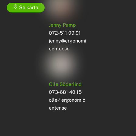
Se karta
Jenny Pamp
072-511 09 91
jenny@ergonomi
center.se
Olle Söderlind
073-681 40 15
olle@ergonomic
enter.se