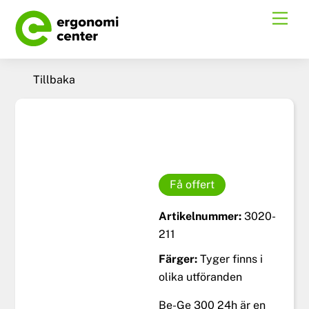
Skip
Men
to
content
Tillbaka
Få offert
Artikelnummer:
3020-
211
Färger:
Tyger finns i
olika utföranden
Be-Ge 300 24h är en