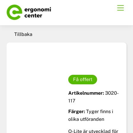
Skip
Men
to
content
Tillbaka
Få offert
Artikelnummer:
3020-
117
Färger:
Tyger finns i
olika utföranden
Q-Lite är utvecklad för