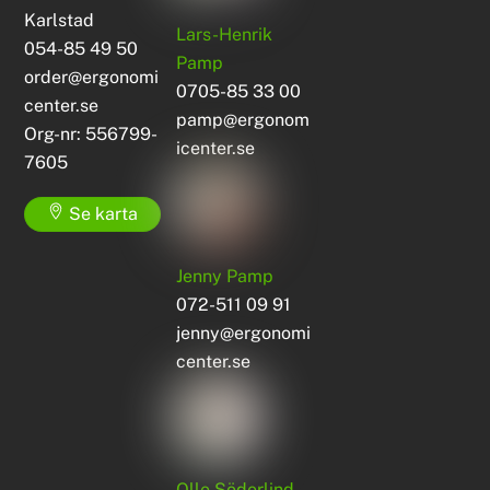
Karlstad
Lars-Henrik
054-85 49 50
Pamp
order@ergonomi
0705-85 33 00
center.se
pamp@ergonom
Org-nr: 556799-
icenter.se
7605
Se karta
Jenny Pamp
072-511 09 91
jenny@ergonomi
center.se
Olle Söderlind