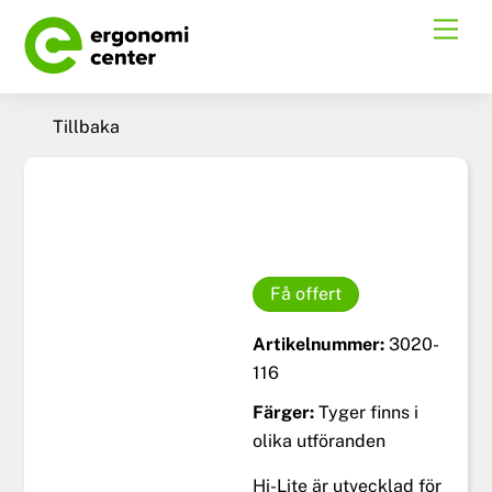
Skip
Men
to
content
Tillbaka
Få offert
Artikelnummer:
3020-
116
Färger:
Tyger finns i
olika utföranden
Hi-Lite är utvecklad för