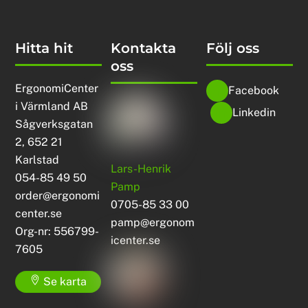
Hitta hit
Kontakta
Följ oss
oss
ErgonomiCenter
Facebook
i Värmland AB
Linkedin
Sågverksgatan
2, 652 21
Karlstad
Lars-Henrik
054-85 49 50
Pamp
order@ergonomi
0705-85 33 00
center.se
pamp@ergonom
Org-nr: 556799-
icenter.se
7605
Se karta