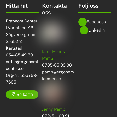
Hitta hit
Kontakta
Följ oss
oss
ErgonomiCenter
Facebook
i Värmland AB
Linkedin
Sågverksgatan
2, 652 21
Karlstad
Lars-Henrik
054-85 49 50
Pamp
order@ergonomi
0705-85 33 00
center.se
pamp@ergonom
Org-nr: 556799-
icenter.se
7605
Se karta
Jenny Pamp
072-511 09 91