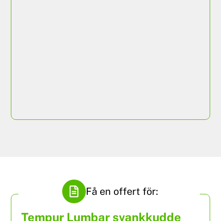
ISRI 210/K 24SEVEN
Få en offert för:
Tempur Lumbar svankkudde