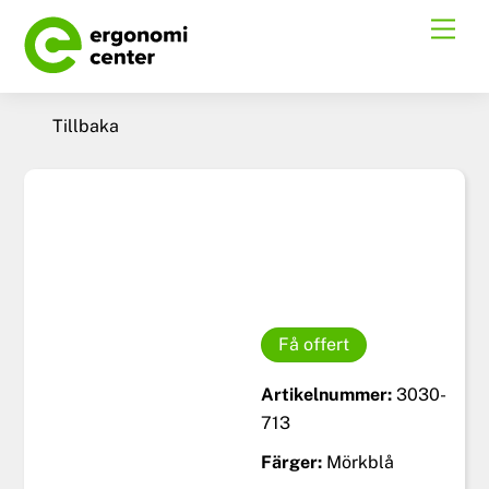
Skip
Men
to
content
Tillbaka
Få offert
Artikelnummer:
3030-
713
Färger:
Mörkblå