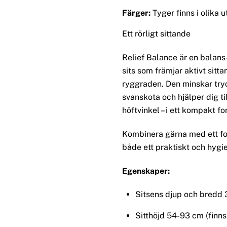
Färger:
Tyger finns i olika 
Ett rörligt sittande
Relief Balance är en balans
sits som främjar aktivt sitt
ryggraden. Den minskar try
svanskota och hjälper dig ti
höftvinkel – i ett kompakt f
Kombinera gärna med ett fot
både ett praktiskt och hygien
Egenskaper:
Sitsens djup och bredd
Sitthöjd 54-93 cm (finns 