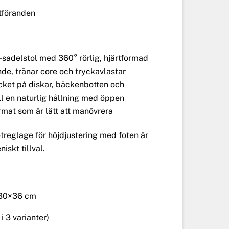
utföranden
-sadelstol med 360° rörlig, hjärtformad
ande, tränar core och tryckavlastar
cket på diskar, bäckenbotten och
ll en naturlig hållning med öppen
ormat som är lätt att manövrera
reglage för höjdjustering med foten är
iskt tillval.
 30×36 cm
i 3 varianter)