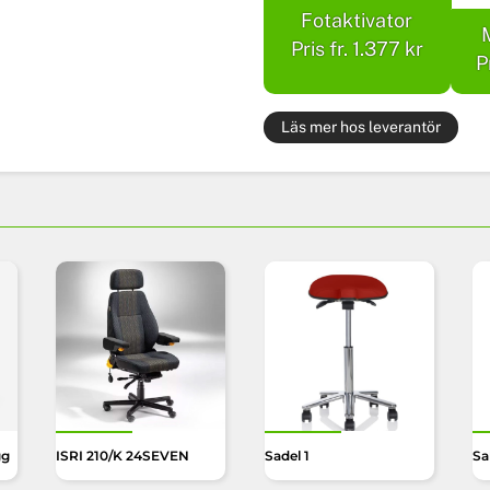
Fotaktivator
Pris fr. 1.377 kr
P
Läs mer hos leverantör
gg
ISRI 210/K 24SEVEN
Sadel 1
Sal