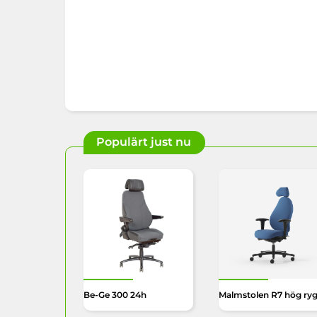
Populärt just nu
Be-Ge 300 24h
Malmstolen R7 hög ry