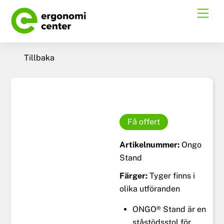
Skip
Men
to
content
Tillbaka
Få offert
Artikelnummer:
Ongo
Stand
Färger:
Tyger finns i
olika utföranden
ONGO® Stand är en
ståstödsstol för