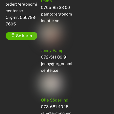
Pamp
order@ergonomi
0705-85 33 00
center.se
pamp@ergonom
Org-nr: 556799-
icenter.se
7605
Se karta
Jenny Pamp
072-511 09 91
jenny@ergonomi
center.se
Olle Söderlind
073-681 40 15
olle@ergonomic