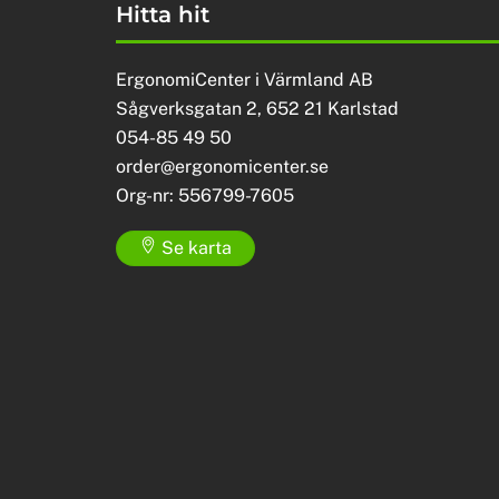
Hitta hit
ErgonomiCenter i Värmland AB
Sågverksgatan 2, 652 21 Karlstad
054-85 49 50
order@ergonomicenter.se
Org-nr: 556799-7605
Se karta