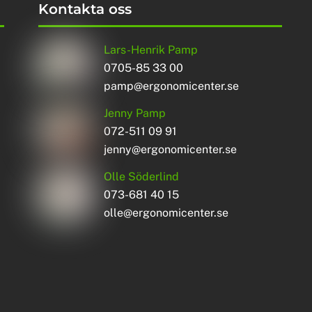
Kontakta oss
Lars-Henrik Pamp
0705-85 33 00
pamp@ergonomicenter.se
Jenny Pamp
072-511 09 91
jenny@ergonomicenter.se
Olle Söderlind
073-681 40 15
olle@ergonomicenter.se