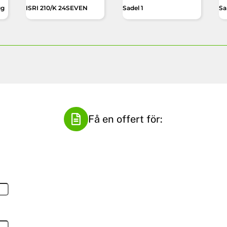
gg
ISRI 210/K 24SEVEN
Sadel 1
Sal
Få en offert för: