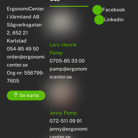
ErgonomiCenter
Facebook
i Värmland AB
Linkedin
Sågverksgatan
2, 652 21
Karlstad
Lars-Henrik
054-85 49 50
Pamp
order@ergonomi
0705-85 33 00
center.se
pamp@ergonom
Org-nr: 556799-
icenter.se
7605
Se karta
Jenny Pamp
072-511 09 91
jenny@ergonomi
center.se