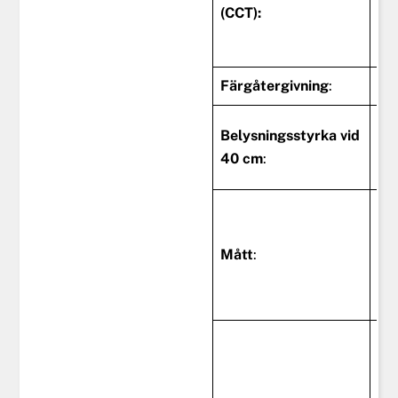
kn
(CCT):
fö
re
Färgåtergivning
:
>9
Dim
Belysningsstyrka vid
0-
40 cm
:
cm
Bo
x 
Mått
:
49
La
99
Qi-
la
på