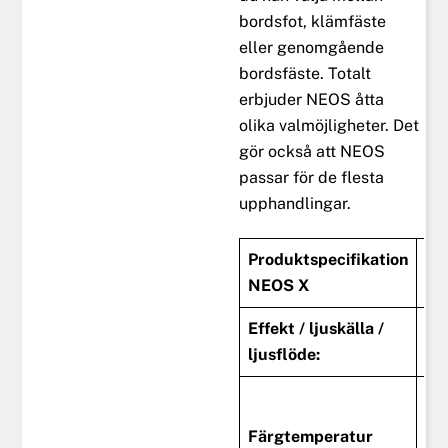
bordsfot, klämfäste
eller genomgående
bordsfäste. Totalt
erbjuder NEOS åtta
olika valmöjligheter. Det
gör också att NEOS
passar för de flesta
upphandlingar.
Produktspecifikation
NEOS X
Effekt / ljuskälla /
6W
ljusflöde:
Lu
St
650
Färgtemperatur