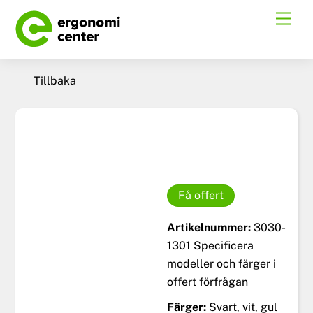
Skip
Men
to
content
Tillbaka
Få offert
Artikelnummer:
3030-
1301 Specificera
modeller och färger i
offert förfrågan
Färger:
Svart, vit, gul