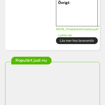
Övrigt
:
stö
la
lad
4 
NEOS_Produktinformation.pdf
Ladda ner
Läs mer hos leverantör
Populärt just nu