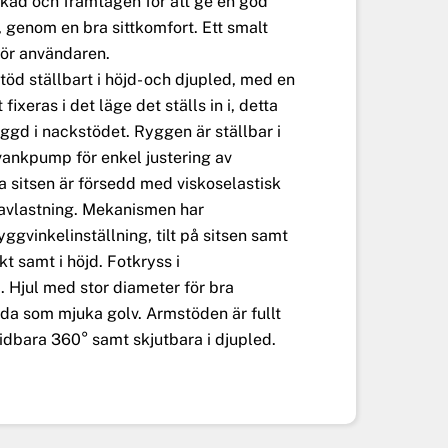
rkad och framtagen för att ge en god
 genom en bra sittkomfort. Ett smalt
för användaren.
öd ställbart i höjd- och djupled, med en
fixeras i det läge det ställs in i, detta
gd i nackstödet. Ryggen är ställbar i
vankpump för enkel justering av
 sitsen är försedd med viskoselastisk
kavlastning. Mekanismen har
yggvinkelinställning, tilt på sitsen samt
ikt samt i höjd. Fotkryss i
 Hjul med stor diameter för bra
da som mjuka golv. Armstöden är fullt
ridbara 360° samt skjutbara i djupled.