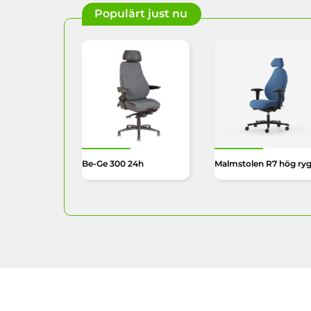
Populärt just nu
Be-Ge 300 24h
Malmstolen R7 hög ry