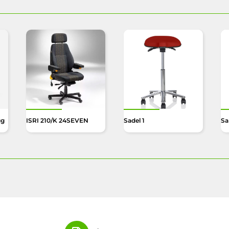
gg
ISRI 210/K 24SEVEN
Sadel 1
Sal