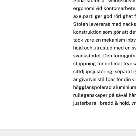
Anna-stolen är svensktillve
ergonomi vid kontorsarbete,
axelparti ger god rörlighet 
Stolen levereras med nackst
konstruktion som gör att det 
tack vare en mekanism inbyg
höjd och utrustad med en s
svankstödet. Den formgjutna
stoppning för optimal tryc
sittdjupsjustering, separat r
är givetvis ställbar för din v
högglanspolerad aluminium.
rullegenskaper på såväl hår
justerbara i bredd & höjd, v