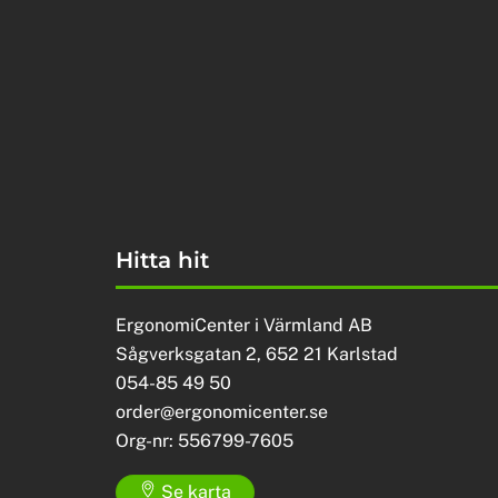
Hitta hit
ErgonomiCenter i Värmland AB
Sågverksgatan 2, 652 21 Karlstad
054-85 49 50
order@ergonomicenter.se
Org-nr: 556799-7605
Se karta