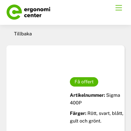
Skip
Men
to
content
Tillbaka
Få offert
Artikelnummer:
Sigma
400P
Färger:
Rött, svart, blått,
gult och grönt.