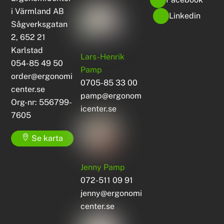
i Värmland AB
Linkedin
Sågverksgatan
2, 652 21
Karlstad
Lars-Henrik
054-85 49 50
Pamp
order@ergonomi
0705-85 33 00
center.se
pamp@ergonom
Org-nr: 556799-
icenter.se
7605
Se karta
Jenny Pamp
072-511 09 91
jenny@ergonomi
center.se