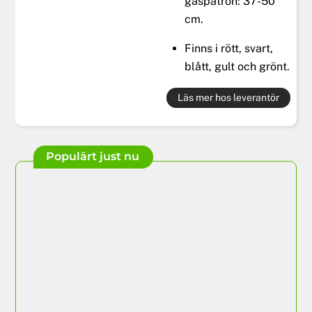
gaspatron: 37-50
cm.
Finns i rött, svart,
blått, gult och grönt.
Läs mer hos leverantör
Populärt just nu