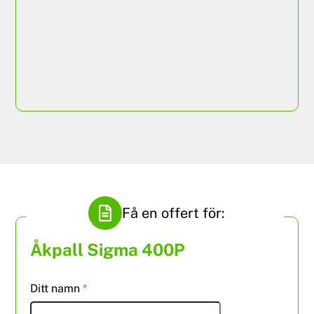
ISRI 210/K 24SEVEN
Få en offert för:
Åkpall Sigma 400P
Ditt namn
*